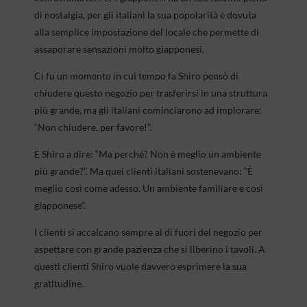
di nostalgia, per gli italiani la sua popolarità è dovuta
alla semplice impostazione del locale che permette di
assaporare sensazioni molto giapponesi.
Ci fu un momento in cui tempo fa Shiro pensò di
chiudere questo negozio per trasferirsi in una struttura
più grande, ma gli italiani cominciarono ad implorare:
“Non chiudere, per favore!”.
E Shiro a dire: “Ma perché? Non è meglio un ambiente
più grande?”. Ma quei clienti italiani sostenevano: “È
meglio così come adesso. Un ambiente familiare e così
giapponese”.
I clienti si accalcano sempre al di fuori del negozio per
aspettare con grande pazienza che si liberino i tavoli. A
questi clienti Shiro vuole davvero esprimere la sua
gratitudine.