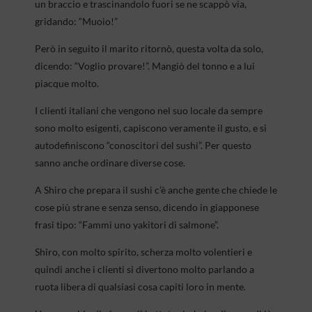
un braccio e trascinandolo fuori se ne scappò via,
gridando: “Muoio!”
Però in seguito il marito ritornò, questa volta da solo,
dicendo: “Voglio provare!”. Mangiò del tonno e a lui
piacque molto.
I clienti italiani che vengono nel suo locale da sempre
sono molto esigenti, capiscono veramente il gusto, e si
autodefiniscono “conoscitori del sushi”. Per questo
sanno anche ordinare diverse cose.
A Shiro che prepara il sushi c’è anche gente che chiede le
cose più strane e senza senso, dicendo in giapponese
frasi tipo: “Fammi uno yakitori di salmone”.
Shiro, con molto spirito, scherza molto volentieri e
quindi anche i clienti si divertono molto parlando a
ruota libera di qualsiasi cosa capiti loro in mente.