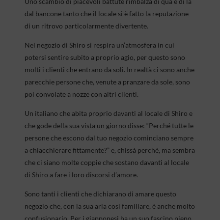
Uno scambio di piacevoli battute rimbalza di qua e di là
dal bancone tanto che il locale si è fatto la reputazione
di un ritrovo particolarmente divertente.
Nel negozio di Shiro si respira un’atmosfera in cui
potersi sentire subito a proprio agio, per questo sono
molti i clienti che entrano da soli. In realtà ci sono anche
parecchie persone che, venute a pranzare da sole, sono
poi convolate a nozze con altri clienti.
Un italiano che abita proprio davanti al locale di Shiro e
che gode della sua vista un giorno disse: “Perché tutte le
persone che escono dal tuo negozio cominciano sempre
a chiacchierare fittamente?” e, chissà perché, ma sembra
che ci siano molte coppie che sostano davanti al locale
di Shiro a fare i loro discorsi d’amore.
Sono tanti i clienti che dichiarano di amare questo
negozio che, con la sua aria così familiare, è anche molto
confusionario. Per i giapponesi ha un suo fascino pieno