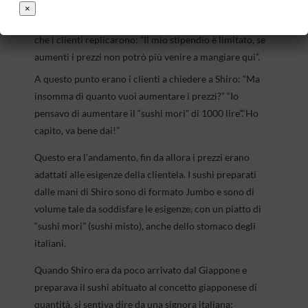
2 volte alla settimana. Ad un certo momento Shiro disse:
×
“Anch’io devo decidermi ad aumentare un po’ i prezzi”, al
che i clienti replicarono: ”Il mio stipendio è limitato, se
aumenti i prezzi non potrò più venire a mangiare qui”.
A questo punto erano i clienti a chiedere a Shiro: “Ma
insomma di quanto vuoi aumentare i prezzi?” “Io
pensavo di aumentare il “sushi mori” di 1000 lire”.“Ho
capito, va bene dai!”
Questo era l’andamento, fin da allora i prezzi erano
adattati alle esigenze della clientela. I sushi preparati
dalle mani di Shiro sono di formato Jumbo e sono di
volume tale da soddisfare le esigenze, con un piatto di
“sushi mori” (sushi misto), anche dello stomaco degli
italiani.
Quando Shiro era da poco arrivato dal Giappone e
preparava il sushi abituato al concetto giapponese di
quantità, si sentiva dire da una signora italiana: