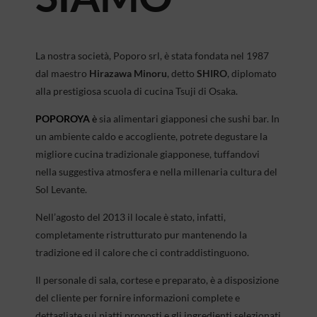
La nostra società, Poporo srl, è stata fondata nel 1987
dal maestro
Hirazawa Minoru
, detto
SHIRO
, diplomato
alla prestigiosa scuola di cucina Tsuji di Osaka.
POPOROYA
è
sia alimentari giapponesi che sushi bar. In
un ambiente caldo e accogliente, potrete degustare la
migliore cucina tradizionale giapponese, tuffandovi
nella suggestiva atmosfera e nella millenaria cultura del
Sol Levante.
Nell’agosto del 2013 il locale è stato, infatti,
completamente ristrutturato pur mantenendo la
tradizione ed il calore che ci contraddistinguono.
Il personale di sala, cortese e preparato, è a disposizione
del cliente per fornire informazioni complete e
dettagliate sui piatti proposti e gli ingredienti selezionati