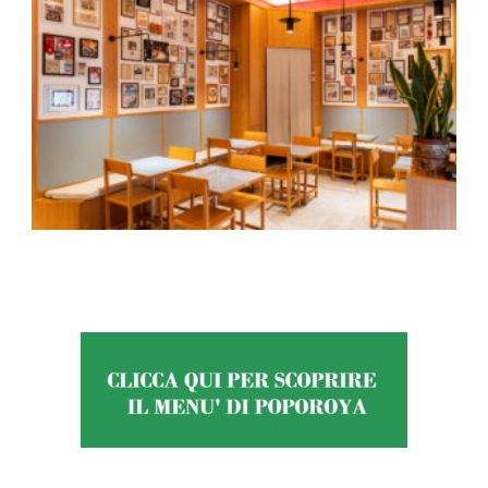
tutti i costi la licenza dicendosi “la devo avere per forza”.
Sushi
IN "STILE
SHIRO"
Tra i clienti italiani ci sono alcuni che pur avendo uno
stipendio modesto frequentavano il ristorante anche 1-