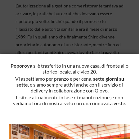
L’autorizzazione alla gestione come ristorante tardava ad
arrivare, le pratiche burocratiche dovevano essere
ripetute più volte, finché quando il permesso fu
rilasciato dalle autorità sanitarie era il mese di
marzo
1989
. Fu in quell’anno che finalmente Shiro divenne
proprietario autonomo di un ristorante, mentre fino ad
allora per tanti anni Shiro aveva dovuto fare la gavetta
con la cucina d’asporto.
Poporoya
si è trasferito in una nuova casa, di fronte allo
storico locale, al civico 20.
In realtà molti dei clienti di allora sono ancora oggi
Vi aspettiamo per pranzo e per cena,
sette giorni su
clienti abituali di Poporoya. Molti uomini d’affari
sette
, e siamo sempre attivi anche con il servizio di
giapponesi che spesso venivano a Milano negli anni
delivery in collaborazione con Glovo.
Ottanta, passano ancora oggi nel locale con molta
Il sito è attualmente in fase di manutenzione, e non
vediamo l’ora di mostrarvelo con una rinnovata veste.
nostalgia.
Poiché in quel periodo i ristoranti giapponesi erano
ancora pochi sono state molte le persone che hanno
sostenuto con molta simpatia Shiro. Anche per questi
motivi Shiro fu molto determinato nel voler ottenere a